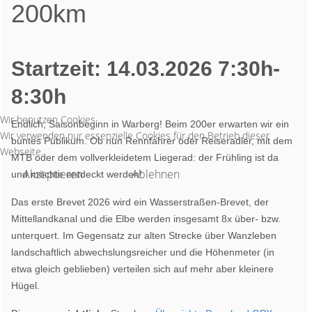
200km
Startzeit: 14.03.2026 7:30h-
8:30h
Wir benutzen Cookies
Endlich, Saisonbeginn in Warberg! Beim 200er erwarten wir ein
Wir verwenden nur essenzielle Cookies für den Betrieb dieser
buntes Publikum. Ob nun Rennfahrer oder Reiseradler, mit dem
Webseite.
MTB oder dem vollverkleidetem Liegerad: der Frühling ist da
Akzeptieren
Ablehnen
und möchte entdeckt werden!
Das erste Brevet 2026 wird ein Wasserstraßen-Brevet, der
Mittellandkanal und die Elbe werden insgesamt 8x über- bzw.
unterquert. Im Gegensatz zur alten Strecke über Wanzleben
landschaftlich abwechslungsreicher und die Höhenmeter (in
etwa gleich geblieben) verteilen sich auf mehr aber kleinere
Hügel.