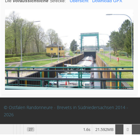
Die
voraussichtliche
Strecke:
Übersicht
Download GPX
© Ostfalen Randonneure - Brevets in Südniedersachsen 2014 -
2026
1.6s
21.592MB
27